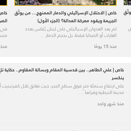
ثّق
خاص | الاحتلال الإسرائيلي والدمار الممنهج… من يوثّق
خاص 
الجريمة ويقود معركة العدالة؟ (الجزء الأول)
الصو
ي
لم يعد العدوان الإسرائيلي على لبنان يُقاس بعدد
في ظ
الغارات أو الضحايا فقط، بل بحجم الدمار …
متسا
منذ 15 يومًا
منذ 
خاص | علي الطاهر.. بين قدسية المقام وبسالة المقاوم.. حكاية تلٍ 
ينكسر
على ارتفاع ستمئة مترٍ فوق سطح البحر، حيث تعانق تلال كفرتبنيت 
مدينة النبطية وقراها …
منذ شهر واحد