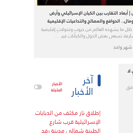
| أبعاد التقارب بين الكيان الإسرائيلي وأرض
مال.. الدوافع والمصالح والتداعيات الإقليمية
ل ما يشهده العالم من حروبٍ وتحولاتٍ إقليمية
رعة، تسعى بعض الدول والكيانات غير …
شهر واحد
لا
آخر
الأخبار
الأخبار
أفق
العاجلة
إطلاق نار مكثف من الدبابات
الإسرائيلية قرب شارع
الطينة شمالي مدينة رفح