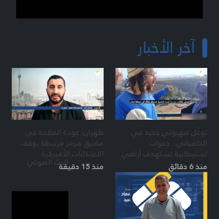
آخر الأخبار
توغّل صهيوني جديد في
طهران: عودة الملاحة في
الحاصباني.. دعوات
مضيق هرمز مرتبطة بوقف
استيطانية تستهدف أراضي
الاعتداءات الأميركية
البث الصوتي
جنوب لبنان
منذ 6 دقائق
منذ 15 دقيقة