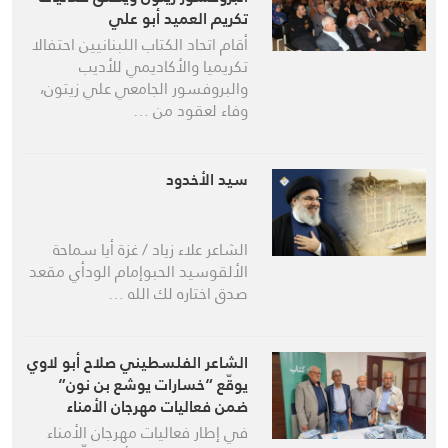
تكريم العميد أبو علي
أقام اتحاد الكتاب اللبنانيين احتفالا
تكريميا والأكاديمي للأديب
والبروفسور الجامعي علي زيتون،
وفاء لعقود من …
سيد الأخدود
الشاعر علاء زياد / غزة أيا سماحة
الألقوسيد الحبوإمام الودأي مقعد
صدق اختاره لك الله …
الشاعر الفلسطيني صلاح أبو لاوي
يوقّع “خسارات يوشع بن نون”
ضمن فعاليات مهرجان الأمناء
الشعري
في إطار فعاليات مهرجان الأمناء