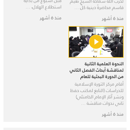
قبل أسبوع من بداية
لحزب الله سماحة الشيخ نعيم
استطلاع الهلال، …
قاسم محاضرةً دينية كلَّ …
منذ 6 أشهر
منذ 6 أشهر
الندوة العلمية الثانية
لمناقشة أبحاث الفصل الثاني
من الدورة البحثية للعام
2025: “المجتمع المقاوم في
أقام مركز الثورة الإسلامية
فكر الإمام الخامنئي”
للدراسات (التابع لمكتب حفظ
ونشر آثار الإمام الخامنئي)
ثاني ندوات مناقشة …
منذ 6 أشهر