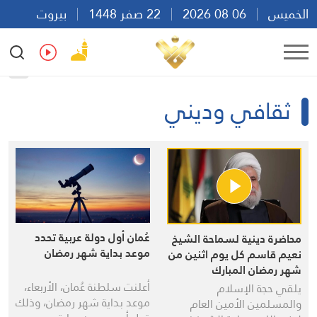
الخميس
06 08 2026
22 صفر 1448
بيروت
05:42
Ar
En
Fr
Es
ثقافي وديني
عُمان أول دولة عربية تحدد
محاضرة دينية لسماحة الشيخ
موعد بداية شهر رمضان
نعيم قاسم كل يوم اثنين من
شهر رمضان المبارك
أعلنت سلطنة عُمان، الأربعاء،
يلقي حجة الإسلام
موعد بداية شهر رمضان، وذلك
والمسلمين الأمين العام