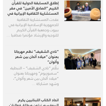
إطلاق المسابقة الدولية للقرآن
الكريم “الصادق الأمين” في مقر
المستشارية الثقافية الإيرانية في
بيروت
عقدت المستشارية الثقافية
للجمهورية الإسلامية الإيرانية في
بيروت وجمعية القرآن الكريم
للتوجيه والإرشاد مؤتمرا صحافيا …
“نادي الشقيف” نظم مهرجانا
بعنوان “ميلاد ألحان بين شعر
وألوان”
نظّم “نادي الشقيف” – النبطية،
“سمبوزيوم” ومهرجانا بعنوان
“ميلاد ألحان بين شعر وألوان”،
وشهد مشاركة …
اتحاد الكتاب اللبنانيين يكرم
البروفسور زيتون ويطلق فعاليات