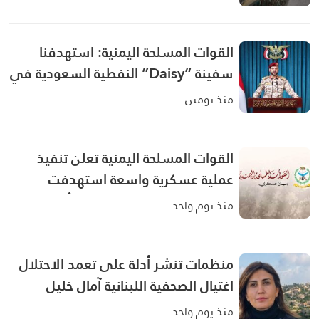
القوات المسلحة اليمنية: استهدفنا
سفينة “Daisy” النفطية السعودية في
خليج عدن بصاروخ باليستي وتم إصابة
منذ يومين
السفينة وإجبارها على العودة
القوات المسلحة اليمنية تعلن تنفيذ
عملية عسكرية واسعة استهدفت
تحشيدات سعودية وتحذر من أي تصعيد
منذ يوم واحد
منظمات تنشر أدلة على تعمد الاحتلال
اغتيال الصحفية اللبنانية آمال خليل
منذ يوم واحد