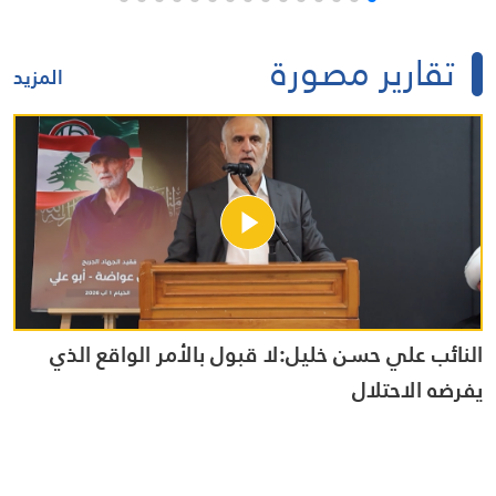
تقارير مصورة
المزيد
جر
النائب علي حسن خليل:لا قبول بالأمر الواقع الذي
وق
يفرضه الاحتلال