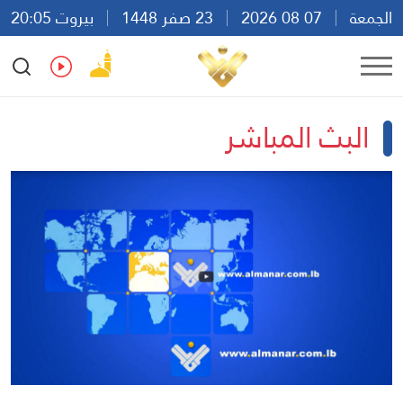
الجمعة
07 08 2026
23 صفر 1448
بيروت 20:05
Ar
En
Fr
Es
البث المباشر