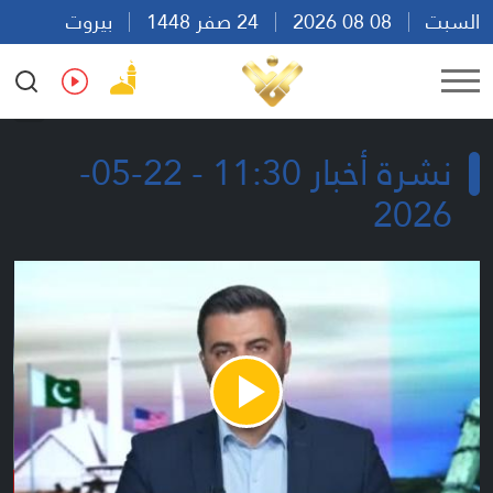
السبت
08 08 2026
24 صفر 1448
بيروت
00:32
Ar
En
Fr
Es
نشرة أخبار 11:30 - 22-05-
2026
Play
Video