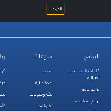
المزيد +
البرامج
منوعات
ريا
كلمات السيد حسن
فيديو
كرة
نصرالله
صحة وبئية
كرة
برامج عامة
بيئة ومنوعات
تن
برامج سياسية
تكنولوجيا
كأس