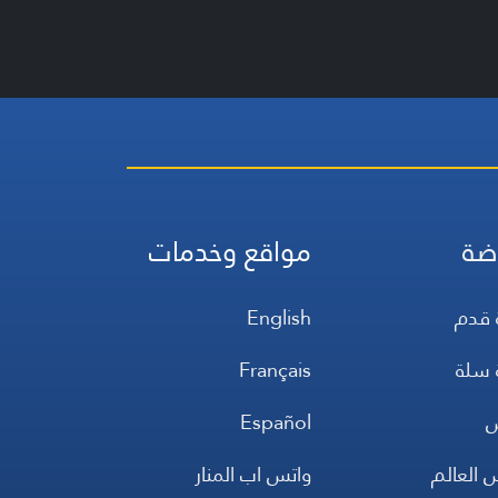
ضة
مواقع وخدمات
 قدم
English
 سلة
Français
س
Español
 العالم
واتس اب المنار