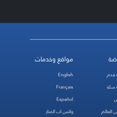
ضة
مواقع وخدمات
 قدم
English
 سلة
Français
س
Español
 العالم
واتس اب المنار