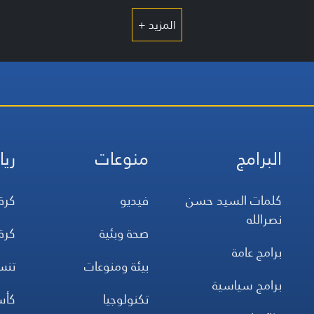
المزيد +
البرامج
منوعات
ريا
كلمات السيد حسن
فيديو
كرة
نصرالله
صحة وبئية
كرة
برامج عامة
بيئة ومنوعات
تن
برامج سياسية
تكنولوجيا
كأس