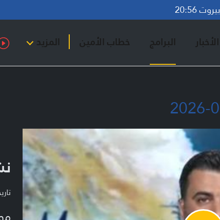
وت 20:56
لأخبار
البرامج
خطاب الأمين
المزيد
نشر
تاريخ ا
مو