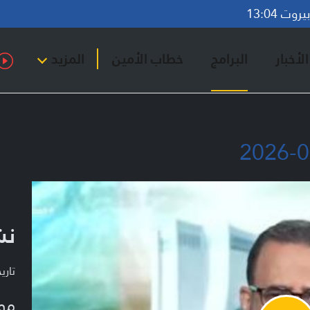
وت 13:04
لأخبار
البرامج
خطاب الأمين
المزيد
نشر
تاريخ ا
مو