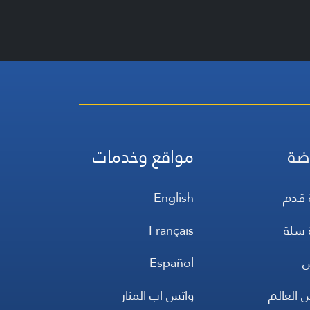
ضة
مواقع وخدمات
 قدم
English
 سلة
Français
س
Español
 العالم
واتس اب المنار