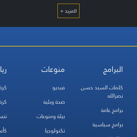
المزيد +
البرامج
منوعات
ريا
كلمات السيد حسن
فيديو
كرة
نصرالله
صحة وبئية
كرة
برامج عامة
بيئة ومنوعات
تن
برامج سياسية
تكنولوجيا
كأس