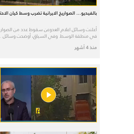
بالفيديو… الصواريخ الايرانية تضرب وسط كيان الاحت
أعلنت وسائل اعلام العدوعن سقوط عدد من الصواري
في منطقة الوسط. وفي السياق، أوضحت وسائل 
منذ 4 أشهر