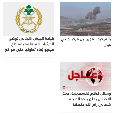
قيادة الجيش اللبناني توضح
بالفيديو| تفجير بين مركبا وبني
الحيثيات المتعلقة بمقاطع
حيان
فيديو يُعاد تداولها على مواقع
التواصل الاجتماعي: اتُّخِذَت
التدابير اللازمة في حينه
وسائل اعلام فلسطينية: جيش
الاحتلال يعلن بلدة الطيبة
شماليّ رام الله منطقة
عسكرية مغلقة