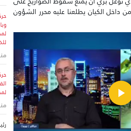
أي توغل بري ان يمنع سقوط الصواريخ على
 داخل الكيان يطلعنا عليه محرر الشؤون
حرك
وبا
لمخ
للض
منذ 4 د
حرك
الق
لمخ
منذ 8 د
رئي