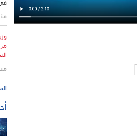
في 
منذ 14 
وزي
من 
الس
منذ 18 
الم
أحد