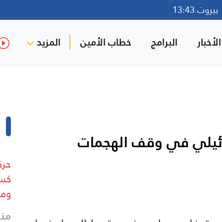
روت 13:43
لأخبار
البرامج
خطاب الأمين
المزيد
ئيلي في وقف الهجمات
حرك
كسر
وم
منذ 3 د