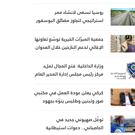
روسيا تسعى لانشاء ممر
استراتيجي لتجاوز مضائق البوسفور
وهرمز
جمعية المبرّات الخيرية توسّع تعاونها
الإغاثي لدعم النازحين خلال العدوان
وزارة الداخلية: فتح المجال لملء
مركز رئيس مجلس إدارة المدير العام
لهيئة إدارة السير والآليات
والمركبات
كركي يعلن عودة العمل في مكتبي
صور وتبنين وطليس ينوّه بجهود
إدارة الضمان
توغّل صهيوني جديد في
الحاصباني.. دعوات استيطانية