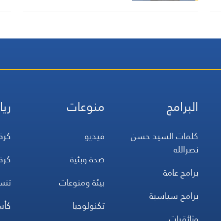
البرامج
منوعات
ريا
كلمات السيد حسن
فيديو
كرة
نصرالله
صحة وبئية
كرة
برامج عامة
بيئة ومنوعات
تن
برامج سياسية
تكنولوجيا
كأس
وثائقيات