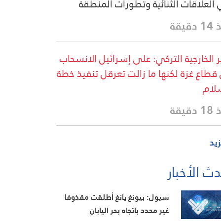
العلاقات الثنائية وتطورات المنطقة
دقيقة
ر الخارجية التركي: على إسرائيل الانسحاب
قطاع غزة لكنها ما زالت تعرقل تنفيذ خطة
لام
دقيقة
زيد
ث الأخبار
سيول: بيونغ يانغ أطلقت مقذوفا
غير محدد باتجاه بحر اليابان