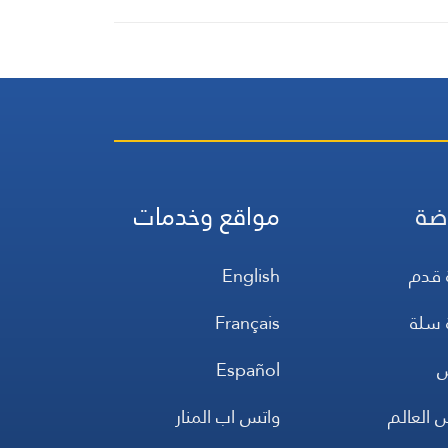
ضة
مواقع وخدمات
 قدم
English
 سلة
Français
س
Español
 العالم
واتس اب المنار