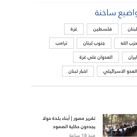
تستهدف أراضي جنوب لبنان
اضيع ساخنة
بنان
فلسطين
غزة
زب الله
جنوب لبنان
ترامب
يران
العدوان على غزة
لعدو الاسرائيلي
اخبار لبنان
تقرير مصور | أبناء بلدة حولا
يجددون حكاية الصمود
منذ 18 ساعة