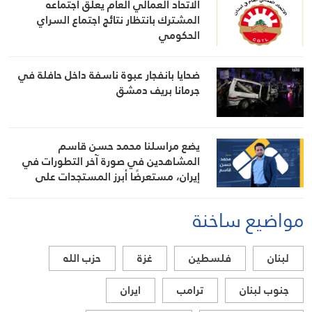
الاتحاد العمالي العام يعلّق اجتماعه
المشترك بانتظار نتائج اجتماع السراي
الحكومي
ضحايا بانفجار عبوة ناسفة داخل حافلة في
جرمانا بريف دمشق
يضع مراسلنا محمد حسن قاسم
المشاهدين في صورة آخر التطورات في
إيران، مستعرضًا أبرز المستجدات على
الساحتين السياسية والميدانية، إلى جانب
المواقف الرسمية وأبرز التطورات ذات
مواضيع ساخنة
الصلة بالشأنين الداخلي والإقليمي
لبنان
فلسطين
غزة
حزب الله
جنوب لبنان
ترامب
ايران