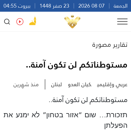
الجمعة
07 08 2026
23 صفر 1448
بيروت 04:55
Ar
En
Fr
Es
تقارير مصورة
مستوطناتكم لن تكون آمنة..
عربي وإقليمي
كيان العدو
لبنان
منذ شهرين
مستوطناتكم لن تكون آمنة..
תזכורת… שום “אזור בטחון” לא ימנע את
הפעלתן