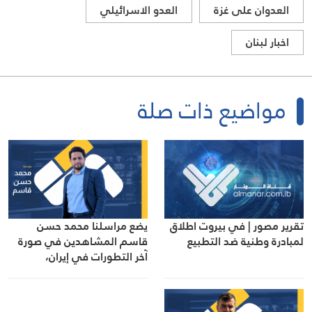
العدوان على غزة
العدو الاسرائيلي
اخبار لبنان
مواضيع ذات صلة
تقرير مصور | في بيروت اطلاق
يضع مراسلنا محمد حسن
لمبادرة وطنية ضد التطبيع
قاسم المشاهدين في صورة
آخر التطورات في إيران،
مستعرضًا أبرز المستجدات على
الساحتين السياسية
والميدانية، إلى جانب المواقف