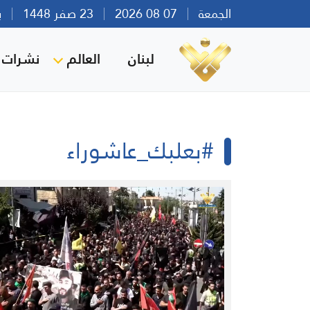
الجمعة
07 08 2026
23 صفر 1448
بيرو
لبنان
العالم
نشرات ا
#بعلبك_عاشوراء