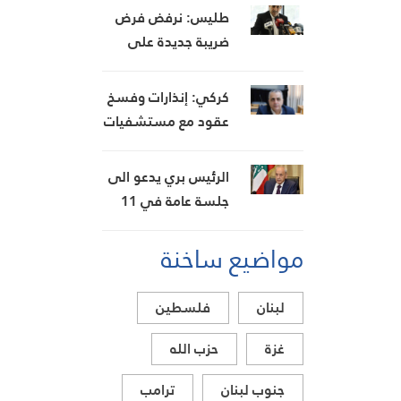
ومصاب بغارة على
طليس: نرفض فرض
ميفدون وقصف
ضريبة جديدة على
مدفعي على عدة
المحروقات تحت شعار
بلدات
“حماية البيئة”
كركي: إنذارات وفسخ
عقود مع مستشفيات
مخالفة
الرئيس بري يدعو الى
جلسة عامة في 11
و12 الحالي
مواضيع ساخنة
لبنان
فلسطين
غزة
حزب الله
جنوب لبنان
ترامب