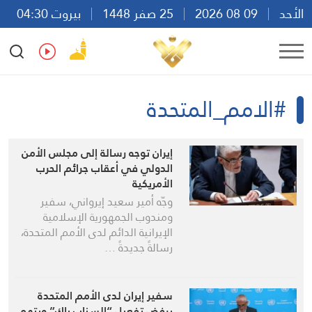
الأحد
09 08 2026
25 صفر 1448
بيروت 04:30
Ar
En
Fr
Es
#الامم_المتحدة
إيران توجه رسالة إلى مجلس الأمن
الدولي في أعقاب جرائم الحرب
الأمريكية
وجّه أمير سعيد إيرواني، سفير
ومندوب الجمهورية الإسلامية
الإيرانية الدائم لدى الأمم المتحدة،
رسالةً جديدةً …
سفير إيران لدى الأمم المتحدة
يرفض تفعيل “السناب باك” ويتهم