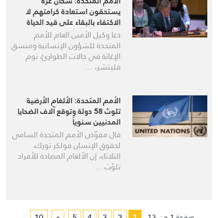
الأمم المتحدة: سكان غزة
يستحقون استعادة كرامتهم لا
الاكتفاء بالبقاء على قيد الحياة
دعا وكيل الأمين العام للأمم
المتحدة للشؤون الإنسانية ومنسق
الإغاثة في حالات الطوارئ، توم
فليتشر، …
الأمم المتحدة: الألغام الأرضية
تلوث 58 دولة وتوقع آلاف الضحايا
المدنيين سنوياً
قال مفوّض الأمم المتحدة السامي
لحقوق الإنسان فولكر تورك،
الثلاثاء، إن الألغام المضادة للأفراد
تلوّث …
صفحة 1 من 13
1
2
3
4
5
»
10
...