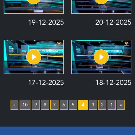
19-12-2025
20-12-2025
17-12-2025
18-12-2025
»
10
9
8
7
6
5
4
3
2
1
«