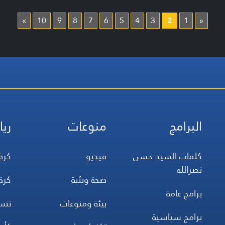
»
10
9
8
7
6
5
4
3
2
1
«
البرامج
منوعات
ريا
كلمات السيد حسن
فيديو
كرة
نصرالله
صحة وبئية
كرة
برامج عامة
بيئة ومنوعات
تن
برامج سياسية