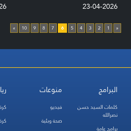
26
23-04-2026
»
10
9
8
7
6
5
4
3
2
1
«
البرامج
منوعات
ريا
كلمات السيد حسن
فيديو
كرة
نصرالله
صحة وبئية
كرة
برامج عامة