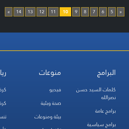
»
14
13
12
11
10
9
8
7
6
5
«
البرامج
منوعات
ريا
كلمات السيد حسن
فيديو
كرة
نصرالله
صحة وبئية
كرة
برامج عامة
بيئة ومنوعات
تن
برامج سياسية