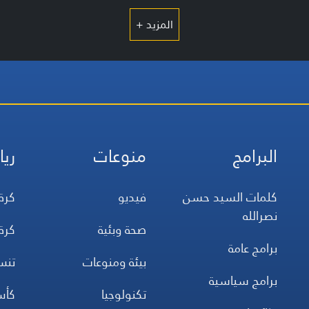
المزيد +
البرامج
منوعات
ريا
كلمات السيد حسن
فيديو
كرة
نصرالله
صحة وبئية
كرة
برامج عامة
بيئة ومنوعات
تن
برامج سياسية
تكنولوجيا
كأس