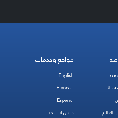
ضة
مواقع وخدمات
 قدم
English
 سلة
Français
س
Español
 العالم
واتس اب المنار