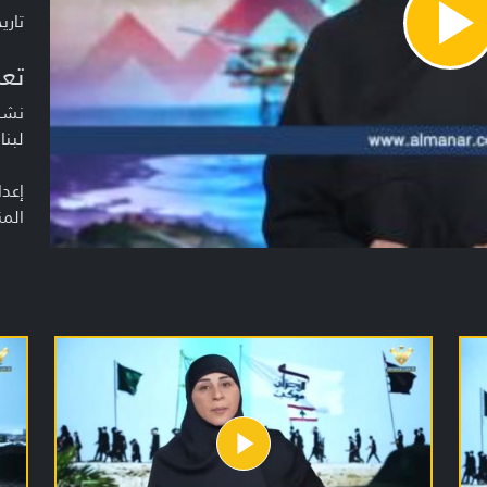
تاريخ ا
Pla
Vide
تعر
نشرة
لبنا
إعدا
المن