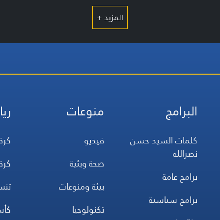
المزيد +
البرامج
منوعات
ريا
كلمات السيد حسن
فيديو
كرة
نصرالله
صحة وبئية
كرة
برامج عامة
بيئة ومنوعات
تن
برامج سياسية
تكنولوجيا
كأس