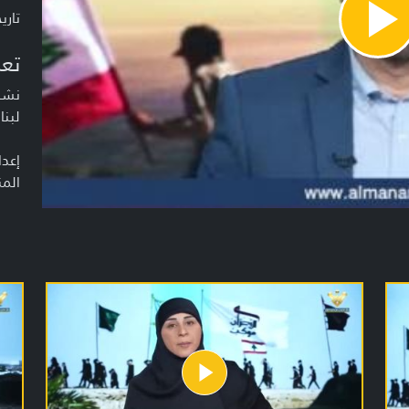
تاريخ ا
Pla
Vide
تعر
نشرة
لبنا
إعدا
المن