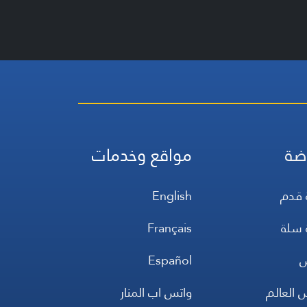
ضة
مواقع وخدمات
 قدم
English
 سلة
Français
س
Español
 العالم
واتس اب المنار