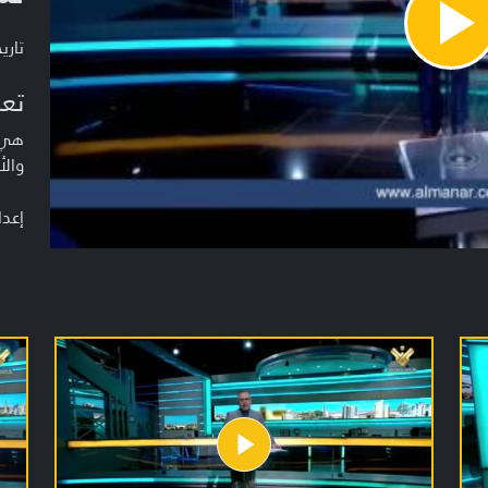
Pla
تاريخ ا
Vide
تعر
هي ن
والأ
إعدا