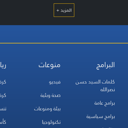
المزيد +
البرامج
منوعات
ريا
كلمات السيد حسن
فيديو
كرة
نصرالله
صحة وبئية
كرة
برامج عامة
بيئة ومنوعات
تن
برامج سياسية
تكنولوجيا
كأس