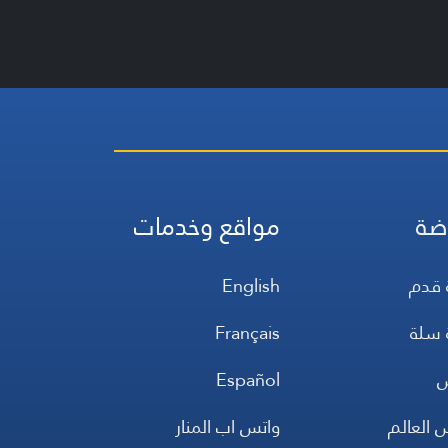
ضة
مواقع وخدمات
 قدم
English
 سلة
Français
س
Español
 العالم
واتس اب المنار