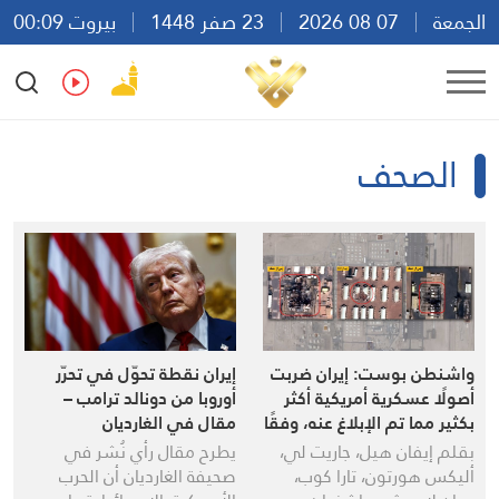
الجمعة
07 08 2026
23 صفر 1448
بيروت 00:09
Ar
En
Fr
Es
الصحف
واشنطن بوست: إيران ضربت
إيران نقطة تحوّل في تحرّر
أصولًا عسكرية أمريكية أكثر
أوروبا من دونالد ترامب –
بكثير مما تم الإبلاغ عنه، وفقًا
مقال في الغارديان
لصور أقمار صناعية
بقلم إيفان هيل، جاريت لي،
يطرح مقال رأي نُشر في
أليكس هورتون، تارا كوب،
صحيفة الغارديان أن الحرب