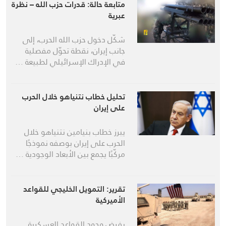
متابعة حالة: قدرات حزب الله – نظرة
عبرية
شكّل دخول حزب الله الحرب، إلى
جانب إيران، نقطة تحوّل مفصلية
في الإدراك الإسرائيلي لطبيعة …
تحليل خطاب نتنياهو خلال الحرب
على إيران
يبرز خطاب بنيامين نتنياهو خلال
الحرب على إيران بوصفه نموذجًا
مركّبًا يجمع بين الأبعاد الوجودية …
تقرير: التمويل الخليجي للقواعد
الأميركية
يفرض وجود القواعد العسكرية