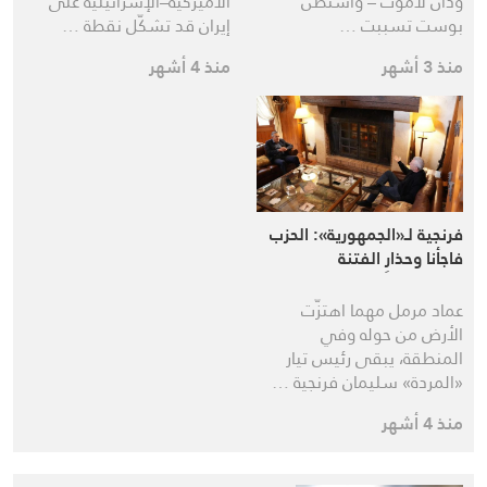
ودان لاموث – واشنطن
الأميركية–الإسرائيلية على
بوست تسببت …
إيران قد تشكّل نقطة …
منذ 3 أشهر
منذ 4 أشهر
فرنجية لـ«الجمهورية»: الحزب
فاجأنا وحذارِ الفتنة
عماد مرمل مهما اهتزّت
الأرض من حوله وفي
المنطقة، يبقى رئيس تيار
«المردة» سليمان فرنجية …
منذ 4 أشهر