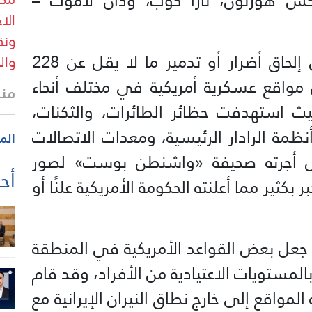
كس هورتون، تارا كوب، ودان لاموث –
ونق
تسببت الغارات الجوية الإيرانية في إلحاق أضرار أو تدمير ما لا يقل عن 228
وال
واقع عسكرية أمريكية في مختلف أنحاء
منذ
ث استهدفت حظائر الطائرات، والثكنات،
ظمة الرادار الرئيسية، ومعدات الاتصالات
الم
ليل أجرته صحيفة «واشنطن بوست» لصور
أحد
ر بكثير مما أعلنته الحكومة الأمريكية علنًا أو
 جعل بعض القواعد الأمريكية في المنطقة
المستويات الاعتيادية من الأفراد، وقد قام
مواقع إلى خارج نطاق النيران الإيرانية مع