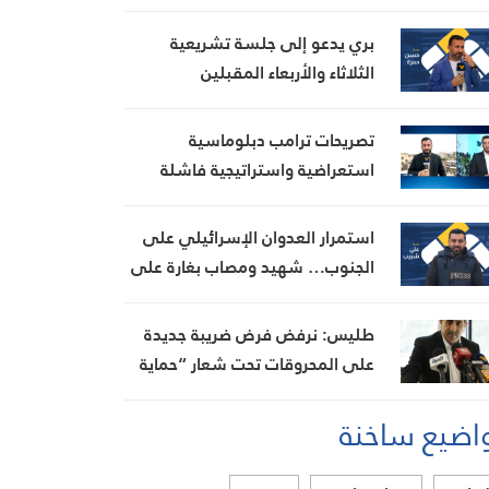
الحدود
بري يدعو إلى جلسة تشريعية
الثلاثاء والأربعاء المقبلين
تصريحات ترامب دبلوماسية
استعراضية واستراتيجية فاشلة
استمرار العدوان الإسرائيلي على
الجنوب… شهيد ومصاب بغارة على
ميفدون وقصف مدفعي على عدة
بلدات
طليس: نرفض فرض ضريبة جديدة
على المحروقات تحت شعار “حماية
البيئة”
اضيع ساخنة