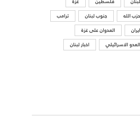
بنان
فلسطين
غزة
زب الله
جنوب لبنان
ترامب
يران
العدوان على غزة
لعدو الاسرائيلي
اخبار لبنان