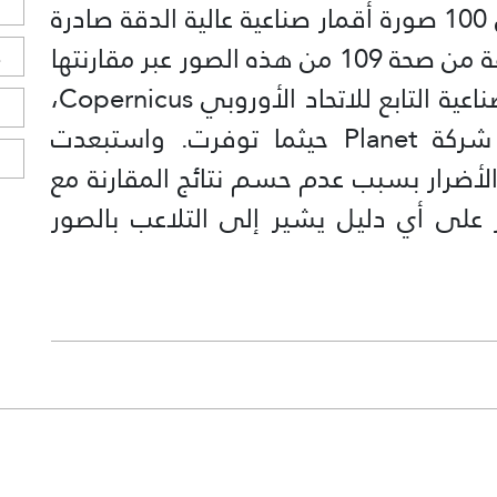
ل
Washington Post بمراجعة أكثر من 100 صورة أقمار صناعية عالية الدقة صادرة
عن الجانب الإيراني. وتحققت الصحيفة من صحة 109 من هذه الصور عبر مقارنتها
ح
بصور أقل دقة من نظام الأقمار الصناعية التابع للاتحاد الأوروبي Copernicus،
ا
إضافة إلى صور عالية الدقة من شركة Planet حيثما توفرت. واستبعدت
ا
 تحليل الأضرار بسبب عدم حسم نتائج المقارنة مع
 يتم العثور على أي دليل يشير إلى التلاعب بالصور