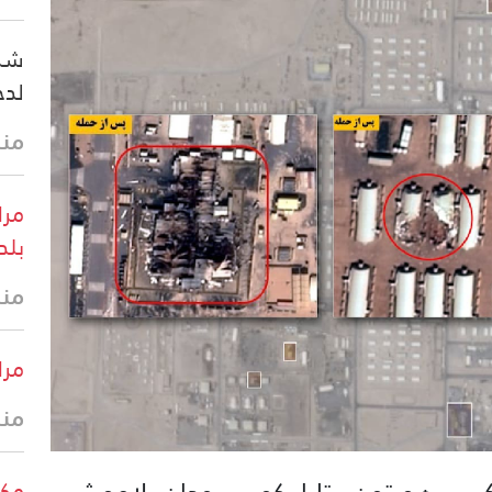
شرك
لدخ
منذ 44 
مرا
بلد
منذ
مرا
منذ
مكت