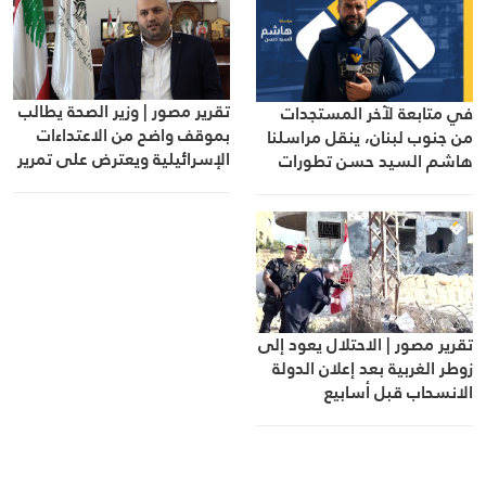
تقرير مصور | وزير الصحة يطالب
في متابعة لآخر المستجدات
بموقف واضح من الاعتداءات
من جنوب لبنان، ينقل مراسلنا
الإسرائيلية ويعترض على تمرير
هاشم السيد حسن تطورات
التعيينات
الأوضاع الميدانية
تقرير مصور | الاحتلال يعود إلى
زوطر الغربية بعد إعلان الدولة
الانسحاب قبل أسابيع