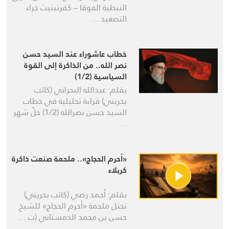
النبطية الفوقا – كفرتبنيت جراء
التصعيد …
خطاب عاشوراء عند السيد حسن
نصر الله.. من الذاكرة إلى القوة
السياسية (1/2)
بقلم: عبدالله البحراني (كاتب
بحريني) قراءة تحليلية في خطاب
السيد حسن نصرالله (1/2) حلّ شهر
…
«أحرم الحجاج».. ملحمة صنعت ذاكرة
كربلاء
بقلم: أحمد رضي (كاتب بحريني)
تحتل ملحمة «أحرم الحجاج» للشيخ
حسن بن محمد الدمستاني (ت …