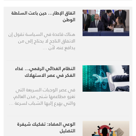
اتفاق الإطار… حين باعت السلطة
الوطن
هناك قاعدة في السياسة تقول إن
الاتفاق الناجح لا يحتاج إلى من
يدافع عنه، لأن …
النظام الغذائي الرقمي… غذاء
الفكر في عصر الاستهلاك
في عصر الوجبات السريعة التي
تغزو مطاعمها شتى مدن العالم،
والتي يهرع إليها الشباب لسرعة …
الوعي المضاد: تفكيك شيفرة
التضليل