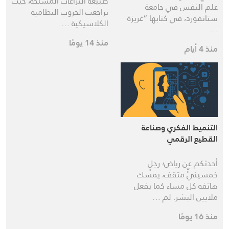
طبيعة النزاعات المسلحة، حيث
علم النفس في جامعة
تراجعت الحروب النظامية
ستانفورد، في كتابها “غريزة
الكلاسيكية …
…
منذ 14 يومًا
منذ 4 أيام
التنميط الفكري وصناعة
القطيع الرقمي
أحدثكم عن رياض؛ رجلٍ
خمسينيٍّ مثقف، يمسك
هاتفه كل مساء كما يفعل
ملايين البشر. لم …
منذ 16 يومًا