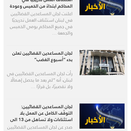
المحاكم ابتداءً من الخميس وعودة
طبيعية الثلاثاء
اعلنت لجان المساعدين القضائيين
في لبنان استئناف العمل تدريجيًا
في جميع المحاكم يومي الخميس
والجمعة …
لجان المساعدين القضائيين تعلن
بدء “أسبوع الغضب”
رأت لجان المساعدين القضائيين في
لبنان، أنه “لم يعد ما يحصل إهمالًا
ولا تقصيرًا، بل قرارًا …
لجان المساعدين القضائيين:
التوقّف الكامل عن العمل بلا
استثناءات ولا تساهل من 13 الى
18 الحالي
صدر عن لجان المساعدين القضائيين