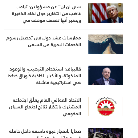
سي ان ان” عن مسؤولين: ترامب
غاضب من التقارير حول نفاد الذخيرة
ويعتبر أنها تضعف موقفه في
المفاوضات
ممارسات عشر دول في تحصيل رسوم
الخدمات البحرية من السفن
قاليباف: استخدام الترهيب، والوعود
المنكوثة، والأخبار الكاذبة كأوراق ضغط
هي استراتيجية فاشلة
الاتحاد العمالي العام يعلّق اجتماعه
المشترك بانتظار نتائج اجتماع السراي
الحكومي
ضحايا بانفجار عبوة ناسفة داخل حافلة
في جرمانا بريف دمشق