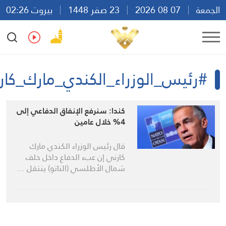
معة
07 08 2026
23 صفر 1448
بيروت 02:26
Ar
En
Fr
Es
رئيس_الوزراء_الكندي_مارك_كارني
كندا: سنرفع الإنفاق الدفاعي إلى
4% خلال عامين
قال رئيس الوزراء الكندي مارك
كارني إن عبء الدفاع داخل حلف
شمال الأطلسي (الناتو) ينتقل …