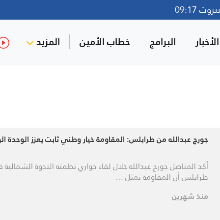
وت 09:17
لأخبار
البرامج
خطاب الأمين
المزيد
جورج عبدالله من طرابلس: المقاومة خيار وطني ثابت يعزز الوحدة ال
أكد المناضل جورج عبدالله خلال لقاء حواري نظمته الندوة الشمالية 
طرابلس أن المقاومة تمثل …
منذ شهرين