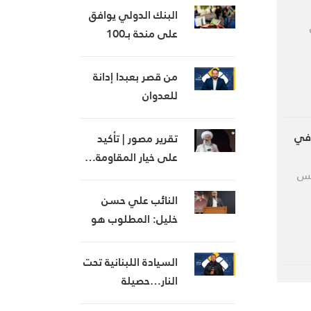
البنك الدولي يوافق
على منحة بـ100
مليون دولار لدعم
تحديث القطاع المالي
من قصر بعبدا إدانة
في سوريا
للعدوان
الإسرائيلي…
وإجراءات جديدة بينها
 في
تقرير مصور | تأكيد
إجراء يخص مطار بيروت
على خيار المقاومة…
الدولي
يس
خطباء الجمعة يجددون
رفض المفاوضات مع
النائب علي حسن
الاحتلال
خليل: المطلوب هو
انسحابٌ شامل وكامل
للعدو من الجنوب
السيادة اللبنانية تحت
النار…حصيلة
الاعتداءات الصهيونية