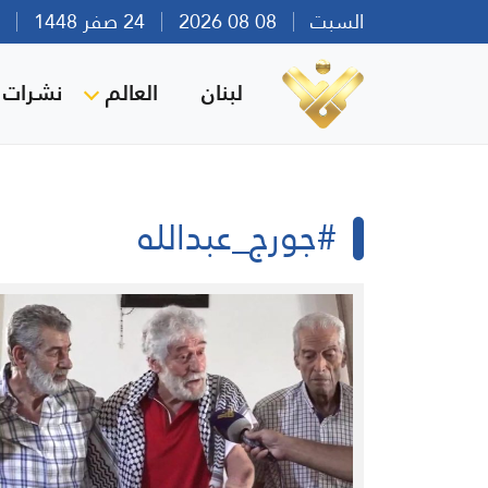
السبت
08 08 2026
24 صفر 1448
بير
لبنان
العالم
نشرات ا
#جورج_عبدالله