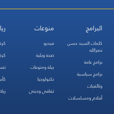
البرامج
منوعات
ريا
كلمات السيد حسن
فيديو
كرة
نصرالله
صحة وبئية
كرة
برامج عامة
بيئة ومنوعات
تن
برامج سياسية
تكنولوجيا
كأس
وثائقيات
ثقافي وديني
ريا
أفلام ومسلسلات