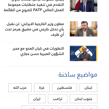
التقدم في تنفيذ متطلبات مجموعة
العمل المالي FATF للخروج من القائمة
الرمادية
معاون وزير الخارجية الايراني: لن نقبل
بأي تدخل خارجي في مضيق هرمز تحت
أي ظرف
التطورات في كيان العدو مع محرر
الشؤون العبرية حسن حجازي
مواضيع ساخنة
لبنان
فلسطين
غزة
حزب الله
جنوب لبنان
ترامب
ايران