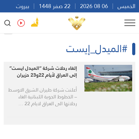
الخميس
06 08 2026
22 صفر 1448
بيروت
04:36
Ar
En
Fr
Es
#الميدل_إيست
إلغاء رحلات شركة “الميدل ايست”
إلى العراق لأيام 22و23 حزيران
أعلنت شركة طيران الشرق الاوسط
– الخطوط الجوية اللبنانية الغاء
رحلاتها الى العراق لايام 22 …