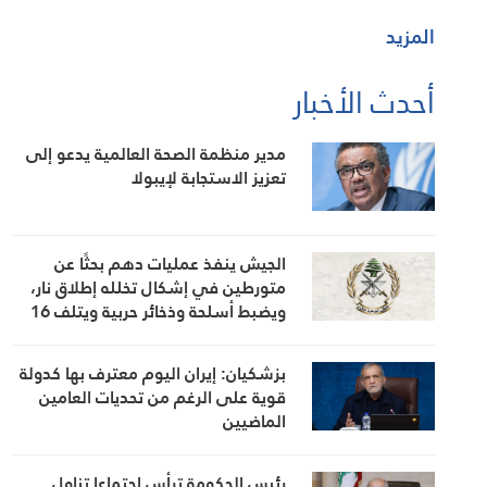
المزيد
أحدث الأخبار
مدير منظمة الصحة العالمية يدعو إلى
تعزيز الاستجابة لإيبولا
الجيش ينفذ عمليات دهم بحثًا عن
متورطين في إشكال تخلله إطلاق نار،
ويضبط أسلحة وذخائر حربية ويتلف 16
خيمة مزروعة بالماريجوانا
بزشكيان: إيران اليوم معترف بها كدولة
قوية على الرغم من تحديات العامين
الماضيين
رئيس الحكومة ترأس اجتماعا تناول