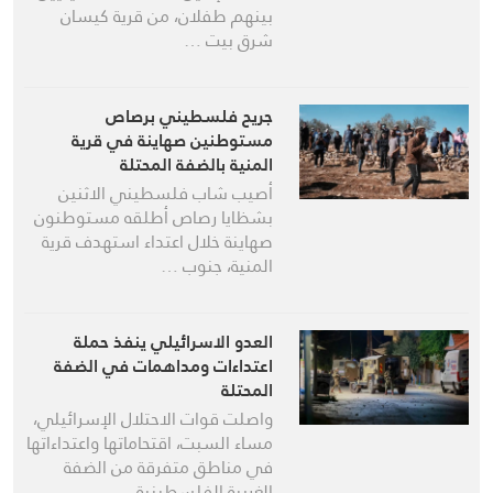
بينهم طفلان، من قرية كيسان
شرق بيت …
جريح فلسطيني برصاص
مستوطنين صهاينة في قرية
المنية بالضفة المحتلة
أصيب شاب فلسطيني الاثنين
بشظايا رصاص أطلقه مستوطنون
صهاينة خلال اعتداء استهدف قرية
المنية، جنوب …
العدو الاسرائيلي ينفذ حملة
اعتداءات ومداهمات في الضفة
المحتلة
واصلت قوات الاحتلال الإسرائيلي،
مساء السبت، اقتحاماتها واعتداءاتها
في مناطق متفرقة من الضفة
الغربية الفلسطينية …