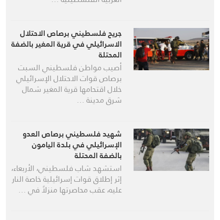
جريح فلسطيني برصاص الاحتلال
الاسرائيلي في قرية المغير بالضفة
المحتلة
أصيب مواطن فلسطيني السبت
برصاص قوات الاحتلال الإسرائيلي
خلال اقتحامها قرية المغير شمال
شرق مدينة …
شهيد فلسطيني برصاص العدو
الإسرائيلي في بلدة اليامون
بالضفة المحتلة
استشهد شاب فلسطيني، الأربعاء،
إثر إطلاق قوات إسرائيلية خاصة النار
عليه، عقب محاصرتها منزلاً في …