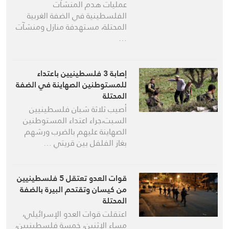
عمليات هدم المنشآت
الفلسطينية في الضفة الغربية
المحتلة، مستهدفة منازل ومنشآت
…
إصابة 3 فلسطينيين باعتداء
للمستوطنين الصهاينة في الضفة
المحتلة
أصيب ثلاثة شبان فلسطينيين
السبت،جراء اعتداء المستوطنين
الصهاينة عليهم بالضرب ورشهم
بغاز الفلفل بين قريتي …
قوات العدو تعتقل 5 فلسطينيين
من كيسان وتقتحم البيرة بالضفة
المحتلة
اعتقلت قوات العدو الإسرائيلي،
مساء الإثنين، خمسة فلسطينيين،