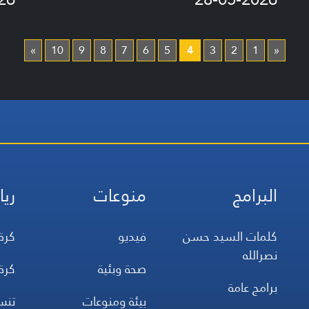
»
10
9
8
7
6
5
4
3
2
1
«
البرامج
منوعات
ريا
كلمات السيد حسن
فيديو
كرة
نصرالله
صحة وبئية
كرة
برامج عامة
بيئة ومنوعات
تن