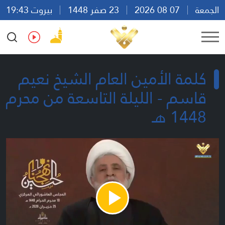
الجمعة
07 08 2026
23 صفر 1448
بيروت 19:43
Ar
En
Fr
Es
كلمة الأمين العام الشيخ نعيم
قاسم - الليلة التاسعة من محرم
1448 هـ
Play
Video