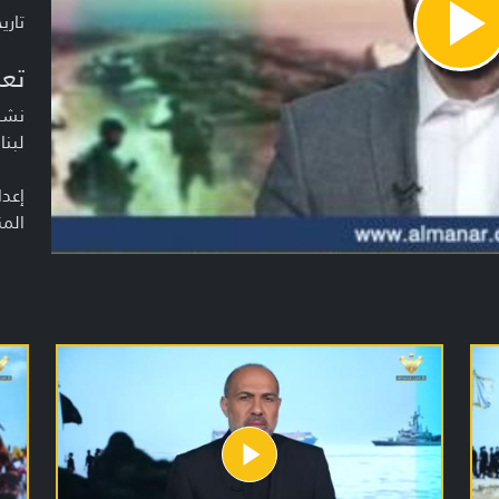
تاريخ ا
Pla
Vide
تعر
نشرة
لبنا
إعدا
المن