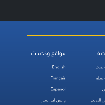
ضة
مواقع وخدمات
 قدم
English
 سلة
Français
س
Español
 العالم
واتس اب المنار