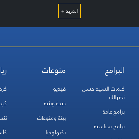
المزيد +
البرامج
منوعات
ريا
كلمات السيد حسن
فيديو
كرة
نصرالله
صحة وبئية
كرة
برامج عامة
بيئة ومنوعات
تن
برامج سياسية
تكنولوجيا
كأس