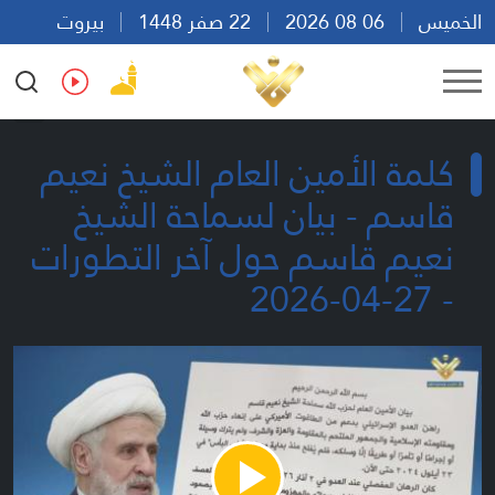
الخميس
06 08 2026
22 صفر 1448
بيروت
21:39
Ar
En
Fr
Es
كلمة الأمين العام الشيخ نعيم
قاسم - بيان لسماحة الشيخ
نعيم قاسم حول آخر التطورات
- 27-04-2026
Play