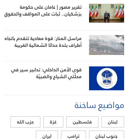
تقرير مصور | عامان على حكومة
بزشكيان.. ثبات على المواقف والحقوق
مراسل المنار: قوة معادية تتقدم باتجاه
أطراف بلدة حداثا الشمالية الغربية
قوى الأمن الداخلي: تدابير سير في
محلّتَي الشياح والضبيّة
مواضيع ساخنة
لبنان
فلسطين
غزة
حزب الله
جنوب لبنان
ترامب
ايران