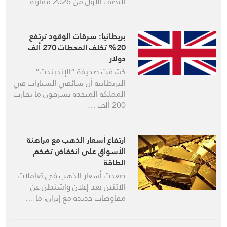
النصف الأول من 2026 مقارنة …
بريطانيا: سرقات الوقود ترتفع
20% تكلف المحطات 270 ألف
دولار
كشفت صحيفة “الإندبندت”
البريطانية أن سائقي السيارات في
المملكة المتحدة يسرقون ما يقارب
200 ألف …
ارتفاع أسعار الذهب مع مراهنة
الأسواق على انخفاض تضخم
الطاقة
صعدت أسعار الذهب في تعاملات
الاثنين بعد إعلان واشنطن عن
مفاوضات جديدة مع إيران، ما …