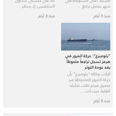
مسجلا أعلى مستوياته في
حاد في جلستي التداول
شهر بفضل تراجع …
السابقتين، إذ ينتظر …
منذ 3 أيام
منذ 3 أيام
“بلومبرغ”: حركة المرور في
هرمز تسجل تراجعاً ملحوظاً
بعد عودة التوتر
أفادت وكالة “بلومبرغ” بأن
حركة المرور الملحوظة عبر
مضيق هرمز ظلت ضئيلة
للغاية، حيث أدت …
منذ 3 أيام