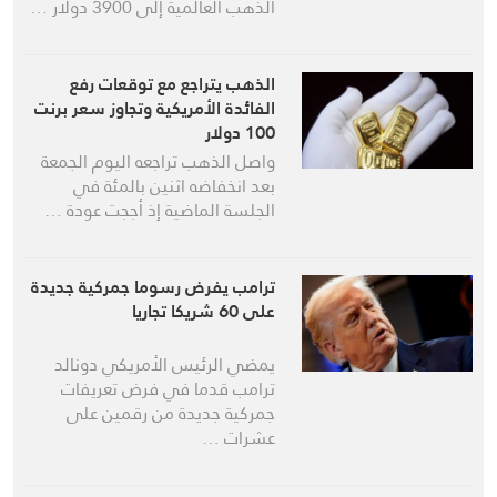
الذهب العالمية إلى 3900 دولار …
الذهب يتراجع مع توقعات رفع
الفائدة الأمريكية وتجاوز سعر برنت
100 دولار
واصل الذهب تراجعه اليوم الجمعة
بعد انخفاضه اثنين بالمئة في
الجلسة الماضية إذ أججت عودة …
ترامب يفرض رسوما جمركية جديدة
على 60 شريكا تجاريا
يمضي الرئيس الأمريكي دونالد
ترامب قدما في فرض تعريفات
جمركية جديدة من رقمين على
عشرات …