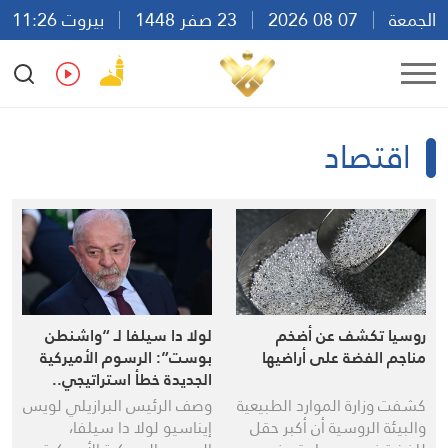
الجمعة
07 08 2026
23 صفر 1448
بيروت 11:26
Ar
En
Fr
Es
اقتصاد
روسيا تكشف عن أضخم
لولا دا سيلفا لـ “واشنطن
مناجم الفضة على أراضيها
بوست”: الرسوم الأميركية
الجديدة خطأ استراتيجي..
ونرفض الخضوع
كشفت وزارة الموارد الطبيعية
وصف الرئيس البرازيلي لويس
والبيئة الروسية أن أكبر حقل
إيناسيو لولا دا سيلفا،