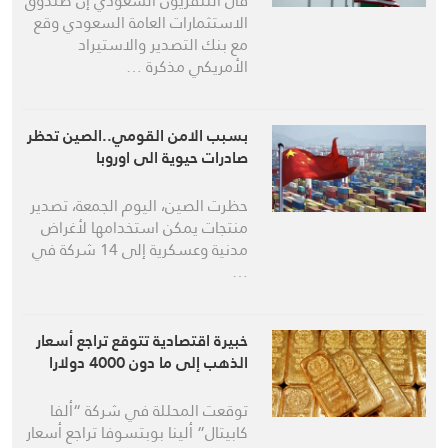
قال التلفزيون السعودي إن صندوق
الاستثمارات العامة السعودي وقع
مع بنك التصدير والاستيراد
الأمريكي مذكرة …
بسبب الامن القومي..الصين تحظر
صادرات حيوية الى اوروبا
حظرت الصين، اليوم الجمعة، تصدير
منتجات يمكن استخدامها لأغراض
مدنية وعسكرية إلى 14 شركة في
…
خبيرة اقتصادية تتوقع تراجع أسعار
الذهب إلى ما دون 4000 دولارا
توقعت المحللة في شركة “ألفا
كابيتال” ألينا بوبتسوفا تراجع أسعار