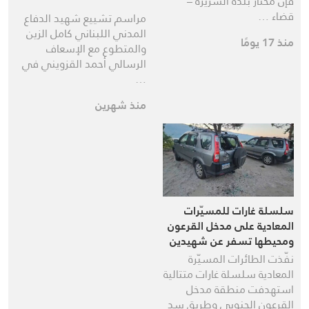
فإن مختار بلدة السريرة –
قضاء …
مراسم تشييع شهيد الدفاع
المدني اللبناني كامل الزين
منذ 17 يومًا
والمتطوع مع الإسعاف
الرسالي أحمد القزويني في
…
منذ شهرين
سلسلة غارات للمسيّرات
المعادية على مدخل القرعون
ومحيطها تسفر عن شهيدين
وعدد من الجرحى بينهم عناصر
نفّذت الطائرات المسيّرة
إسعاف
المعادية سلسلة غارات متتالية
استهدفت منطقة مدخل
القرعون الجنوبي وطريق سد