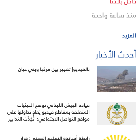
داخل بلادنا
منذ ساعة واحدة
المزيد
أحدث الأخبار
بالفيديو| تفجير بين مركبا وبني حيان
قيادة الجيش اللبناني توضح الحيثيات
المتعلقة بمقاطع فيديو يُعاد تداولها على
مواقع التواصل الاجتماعي: اتُّخِذَت التدابير
اللازمة في حينه
رابطة أساتذة التعليم المهني: قرار