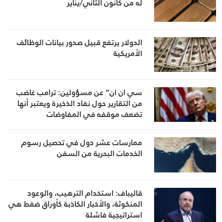
له من كانون الثاني/يناير
الدولار يرتفع قبيل صدور بيانات الوظائف
الأمريكية
سي ان ان” عن مسؤولين: ترامب غاضب
من التقارير حول نفاد الذخيرة ويعتبر أنها
تضعف موقفه في المفاوضات
ممارسات عشر دول في تحصيل رسوم
الخدمات البحرية من السفن
قاليباف: استخدام الترهيب، والوعود
المنكوثة، والأخبار الكاذبة كأوراق ضغط هي
استراتيجية فاشلة