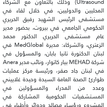
Ultrasound) وذلك بالتعاون مع الشركاء
المحليين والدوليين، في خلال لقاء في
مستشفى الرئيس الشهيد رفيق الحريري
الحكومي الجامعي في بيروت، بحضور مدير
عام مستشفى الحريري الدكتور محمد
الزعتري، والشركاء: مديرة MedGlobal في
لبنان الدكتورة تانيا بابان، والمسؤول في
شركة MEHAD بيار كاتوار، ونائب مدير Anera
في لبنان جاد صقر، ورئيسة مركز عمليات
طوارئ الصحة العامة السيدة وحيدة غلاييني
وعدد من المدراء والمسؤولين في
المستشفيات الحكومية المشاركة في
المشروع ورؤساء مصالح ودوائر وأطباء في