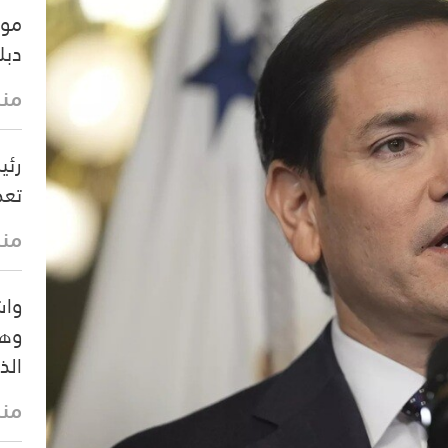
موس
دبل
منذ 40 
رئي
تعط
منذ
واش
وهي
الذ
منذ