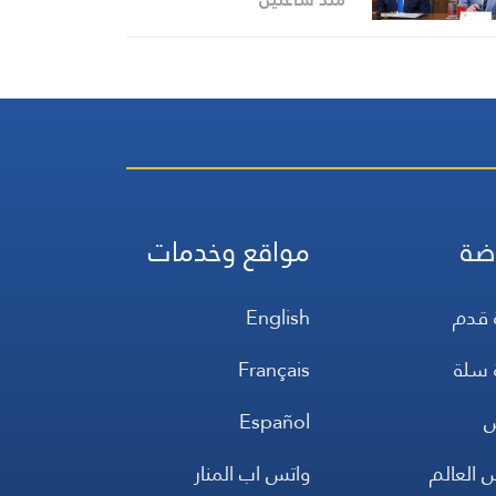
والصواريخ والحرب مع إيران
ضة
مواقع وخدمات
 قدم
English
 سلة
Français
س
Español
 العالم
واتس اب المنار