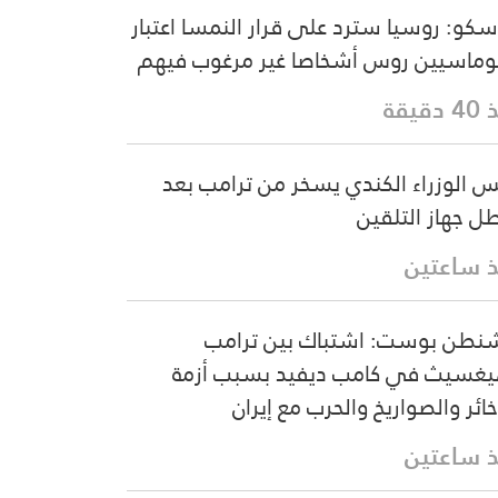
كو: روسيا سترد على قرار النمسا اعتبار
وماسيين روس أشخاصا غير مرغوب فيهم
دقيقة
س الوزراء الكندي يسخر من ترامب بعد
ل جهاز التلقين
 ساعتين
نطن بوست: اشتباك بين ترامب
غسيث في كامب ديفيد بسبب أزمة
خائر والصواريخ والحرب مع إيران
 ساعتين