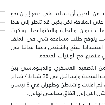
ح
د من الصين أن تساعد على دفع إيران نحو
ا
على الملاحة، لكن بكين قد تنظر إلى هذا
ا
 تايوان والتجارة والتكنولوجيا. وذكرت
رامب يتوقع طلب مساعدة شي في الملف
 استعدادا لمنح واشنطن دعما مجانيا في
علاقتها مع الولايات المتحدة.
من التصعيد العسكري والدبلوماسي بين
واشنطن وطهران، حيث بدأت الولايات المتحدة وإسرائيل في 28 شباط / فبراير
شن ضربات على أهداف داخل إيران، ثم أعلنت واشنطن وطهران في 8 نيسان
 حتى الآن إلى اتفاق سياسي نهائي.