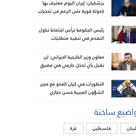
ويتلف 16 خيمة مزروعة بالماريجوانا
بزشكيان: إيران اليوم معترف بها
كدولة قوية على الرغم من تحديات
العامين الماضيين
رئيس الحكومة ترأس اجتماعا تناول
التقدم في تنفيذ متطلبات
مجموعة العمل المالي FATF للخروج
من القائمة الرمادية
معاون وزير الخارجية الايراني: لن
نقبل بأي تدخل خارجي في مضيق
هرمز تحت أي ظرف
التطورات في كيان العدو مع محرر
الشؤون العبرية حسن حجازي
اضيع ساخنة
بنان
فلسطين
غزة