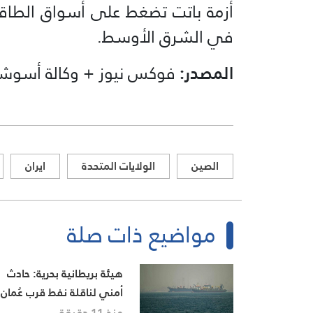
أزمة باتت تضغط على أسواق الطاقة،
في الشرق الأوسط.
المصدر:
فوكس نيوز + وكالة أسوشي
الصين
الولايات المتحدة
ايران
مواضيع ذات صلة
هيئة بريطانية بحرية: حادث
أمني لناقلة نفط قرب عُمان
خلال عبورها مضيق هرمز
منذ 11 دقيقة