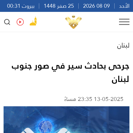
الأحد
09 08 2026
25 صفر 1448
بيروت 00:31
Ar
En
Fr
Es
لبنان
جرحى بحادث سير في صور جنوب
لبنان
13-05-2025 23:35 مساءً