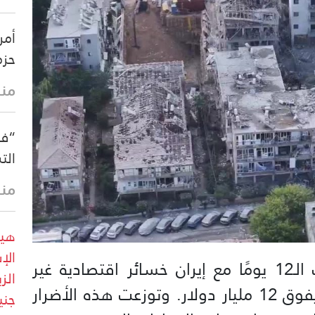
أمر
حزم
منذ 27 
“فو
الت
منذ 37 
هيئ
شهد الكيان الإسرائيلي خلال حرب الـ12 يومًا مع إيران خسائر اقتصادية غير
مسبوقة، قدّرتها وزارة المالية بما يفوق 12 مليار دولار. وتوزعت هذه الأضرار
جني