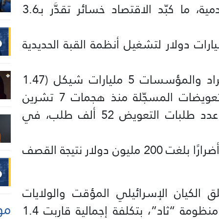
توقف القطاعات الإنتاجية والخدمية، ما كبّد الاقتصاد خسائر تقدَّر بـ3.6
تكاليف الدفاع الجوي 3 مليارات دولار لتشغيل أنظمة القبة الحديدية
بلغت التعويضات المقدّمة للأفراد والمؤسسات 5 مليارات شيكل (1.47
مليار دولار)، أي ضعف حجم التعويضات المسجّلة منذ هجمات 7 تشرين
الأول/أكتوبر 2023، فيما تجاوز عدد طلبات التعويض 52 ألف طلب، في
تكبّدت مصافي النفط في حيفا أضرارًا بلغت 200 مليون دولار نتيجة القصف
ق الكيان الإسرائيلي المؤقت والولايات
مو
المتحدة نحو 100–150 صاروخًا من منظومة “ثاد”، بتكلفة إجمالية قاربت 1.4