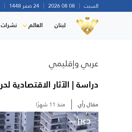
السبت
08 08 2026
24 صفر 1448
بير
لبنان
العالم
نشرات ا
عربي وإقليمي
دراسة | الآثار الاقتصادية لحرب الـ12 يومًا عل
مقال رأي
منذ 11 شهرًا