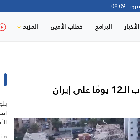
وت 08:09
لأخبار
البرامج
خطاب الأمين
المزيد
ى إيران
بلو
است
الأ
منذ 5 د