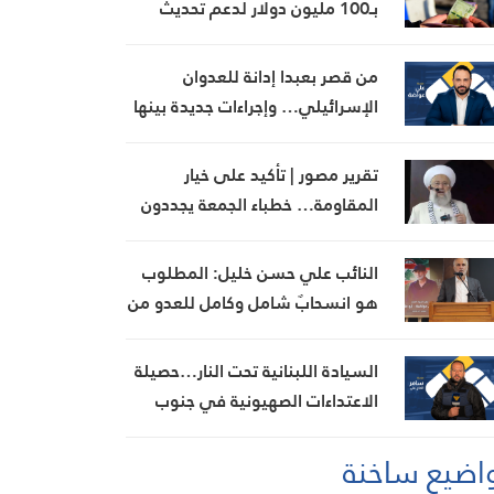
بـ100 مليون دولار لدعم تحديث
القطاع المالي في سوريا
من قصر بعبدا إدانة للعدوان
الإسرائيلي… وإجراءات جديدة بينها
إجراء يخص مطار بيروت الدولي
تقرير مصور | تأكيد على خيار
المقاومة… خطباء الجمعة يجددون
رفض المفاوضات مع الاحتلال
النائب علي حسن خليل: المطلوب
هو انسحابٌ شامل وكامل للعدو من
الجنوب
السيادة اللبنانية تحت النار…حصيلة
الاعتداءات الصهيونية في جنوب
لبنان اليوم
اضيع ساخنة