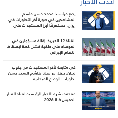
أحدث الأخبار
يضع مراسلنا محمد حسن قاسم
المشاهدين في صورة آخر التطورات في
إيران، مستعرضًا أبرز المستجدات على
الساحتين السياسية والميدانية، إلى جانب
المواقف الرسمية وأبرز التطورات ذات
القناة 12 العبرية: إقالة مسؤولين في
الصلة بالشأنين الداخلي والإقليمي
الموساد على خلفية فشل خطة لإسقاط
النظام الإيراني
في متابعة لآخر المستجدات من جنوب
لبنان، ينقل مراسلنا هاشم السيد حسن
تطورات الأوضاع الميدانية
مقدمة نشرة الأخبار الرئيسية لقناة المنار
الخميس 6-8-2026