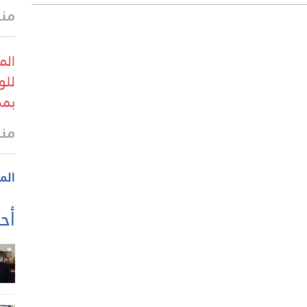
منذ
الم
للو
بمض
منذ
الم
أحد