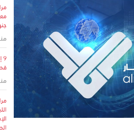
مرا
معا
جنو
منذ 36 
9 
قطا
منذ
الل
الإ
الص