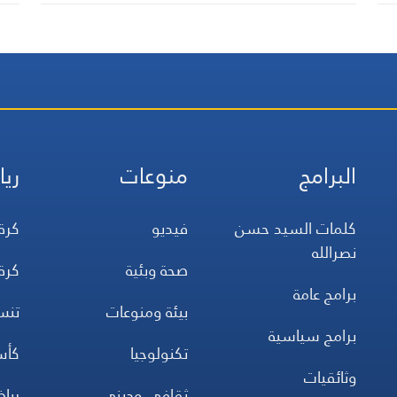
البرامج
منوعات
ريا
كلمات السيد حسن
فيديو
كرة
نصرالله
صحة وبئية
كرة
برامج عامة
بيئة ومنوعات
تن
برامج سياسية
تكنولوجيا
كأس
وثائقيات
ثقافي وديني
ريا