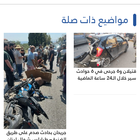
مواضيع ذات صلة
قتيلان و6 جرحى في 6 حوادث
سير خلال الـ24 ساعة الماضية
جريحان بحادث صدم على طريق
الضنية – طرابلس شمال لبنان