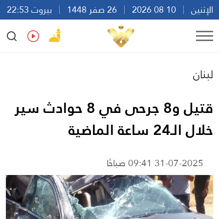
الإثنين
10 08 2026
26 صفر 1448
بيروت 22:53
Ar
En
Fr
Es
لبنان
قتيل و8 جرحى في 8 حوادث سير
خلال الـ24 ساعة الماضية
31-07-2025 09:41 صباحًا