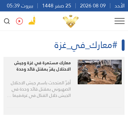
الأحد
09 08 2026
25 صفر 1448
بيروت 05:39
Ar
En
Fr
Es
#معارك_في_غزة
معارك مستمرة في غزة وجيش
الاحتلال يقرّ بمقتل قائد وحدة
أقرّ المتحدث باسم جيش الاحتلال
الصهيوني بمقتل قائد وحدة في
الجيش خلال القتال في غزة،فيما …