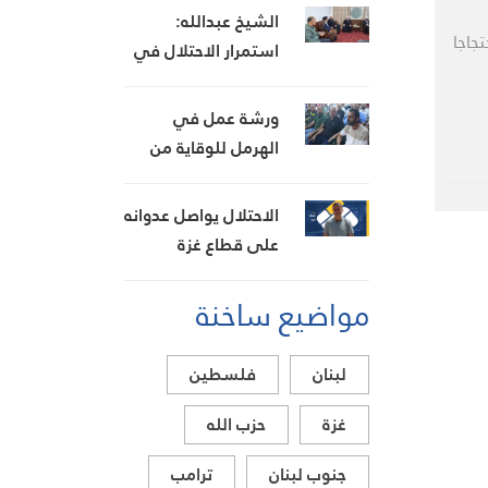
الشيخ عبدالله:
جاجا
استمرار الاحتلال في
تدمير قرى الجنوب تعدٍّ
صارخ على حقوق
ورشة عمل في
الإنسان
الهرمل للوقاية من
حرائق الغابات وتعزيز
الجهوزية
الاحتلال يواصل عدوانه
على قطاع غزة
مواضيع ساخنة
لبنان
فلسطين
غزة
حزب الله
جنوب لبنان
ترامب