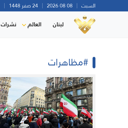
السبت
08 08 2026
24 صفر 1448
بير
لبنان
العالم
نشرات ا
#مظاهرات