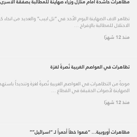
مظاهرات حاشدة أمام منازل وزراء صهاينة للمطالبة بصفقة الأسرى
تظاهر الاف الصهاينة اليوم الأحد في “تل ابيب” والعديد من انحاء كي
الاحتلال للمطالبة بالإفراج …
منذ 12 شهرًا
تظاهرات في العواصم الغربية نُصرةً لغزة
موجةٌ من التظاهراتِ في العواصمِ الغربيةِ نُصرةً لغزةَ وتنديداً باستهد
الصهاينةِ لأصواتِ الحقيقةِ في القطاعِ …
منذ 12 شهرًا
مظاهرات أوروبية… “ضعوا خطاً أحمراً لـ “اسرائيل””