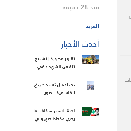
منذ 28 دقيقة
ان
المزيد
أحدث الأخبار
تقارير مصورة | تشييع
ثلة من الشهداء في
قرى منطقة جبل عامل
افِ
الثانية
بدء أعمال تعبيد طريق
القاسمية – صور
وخريس يشيد بالخطوة
لجنة الاسير سكاف: ما
يجري مخطط صهيوني-
أميركي