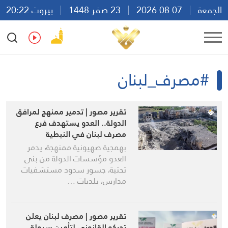
الجمعة
07 08 2026
23 صفر 1448
بيروت 20:22
Ar
En
Fr
Es
#مصرف_لبنان
تقرير مصور | تدمير ممنهج لمرافق
الدولة.. العدو يستهدف فرع
مصرف لبنان في النبطية
بهمجية صهيونية ممنهجة، يدمر
العدو مؤسسات الدولة من بنى
تحتية، جسور سدود مستشفيات
مدارس، بلديات …
تقرير مصور | مصرف لبنان يعلن
تحركه القانوني لتأمين سيولة