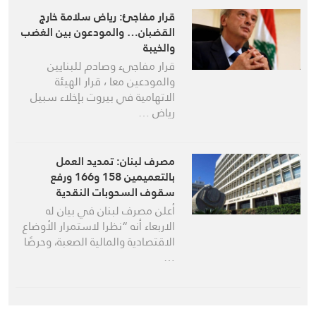
قرار مفاجئ: رياض سلامة خارج
القضبان… والمودعون بين الغضب
والخيبة
قرار مفاجىء وصادم للبنايين
والمودعين معا ، قرار الهيئة
الاتهامية في بيروت بإخلاء سبيل
رياض …
مصرف لبنان: تمديد العمل
بالتعميمين 158 و166 ورفع
سقوف السحوبات النقدية
أعلن مصرف لبنان في بيان له
الاربعاء أنه “نظرا لاستمرار الأوضاع
الاقتصادية والمالية الصعبة، وحرصًا
…