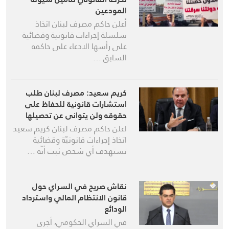
المودعين
أعلن حاكم مصرف لبنان اتخاذ
سلسلة إجراءات قانونية وقضائية
على رأسها الادعاء على حاكمه
السابق …
كريم سعيد: مصرف لبنان طلب
استشارات قانونية للحفاظ على
حقوقه ولن يتوانى عن تحصيلها
لإيفاء أموال المودعين حصرًا
اعلن حاكم مصرف لبنان كريم سعيد
اتخاذ إجراءات قانونيّة وقضائية
تستهدف أي شخص ثبت أنّه …
نقاش صريح في السراي حول
قانون الانتظام المالي واسترداد
الودائع
في السراي الحكومي، أجرى