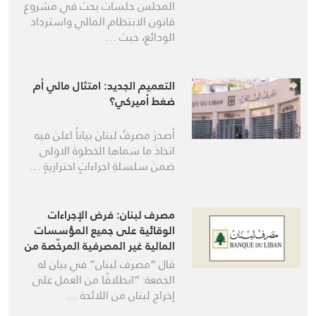
المجلس جلسات بحث في مشروع
قانون الانتظام المالي واسترداد
الودائع، حيث …
التعميم الجديد: امتثال مالي أم
ضغط أميركي؟
أصدرَ مصرفُ لبنانَ بياناً اعلنَ فيه
اتخاذَ ما سماها الخطوةَ الاولى
ضمنَ سلسلةِ اجراءاتٍ احترازيةٍ …
مصرف لبنان: فرض الإجراءات
الوقائية على جميع المؤسسات
المالية غير المصرفية المرخّصة من
قبلنا
قال “مصرف لبنان” في بيان له
الجمعة: “انطلاقًا من العمل على
إخراج لبنان من اللائحة …