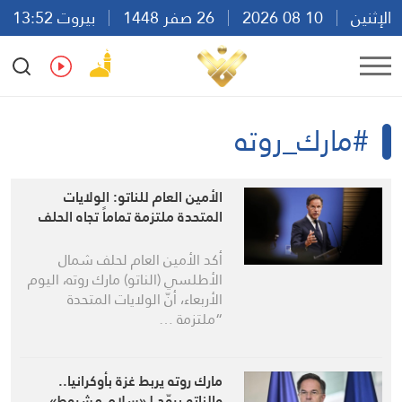
الإثنين
10 08 2026
26 صفر 1448
بيروت 13:52
Ar
En
Fr
Es
#مارك_روته
الأمين العام للناتو: الولايات
المتحدة ملتزمة تماماً تجاه الحلف
أكد الأمين العام لحلف شمال
الأطلسي (الناتو) مارك روته، اليوم
الأربعاء، أنّ الولايات المتحدة
“ملتزمة …
مارك روته يربط غزة بأوكرانيا..
والناتو يروّج لـ«سلام مشروط»